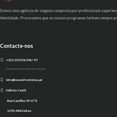
Somos uma agência de viagens composta por profissionais experient
Identidade. Procuramos que os nossos programas tenham sempre pres
Contacte-nos
+351 210 536 596 / 97
Chamada para a rede fixa nacional
info@novasfronteiras.pt
Edifício Castil
Rua Castilho 39 11º E
1250-068 Lisboa