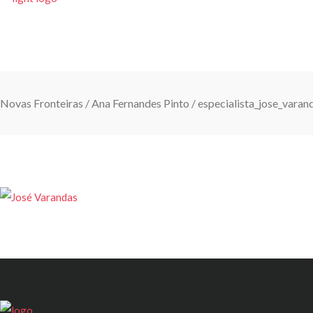
INÍCIO
VIAGENS COM E
Novas Fronteiras
/
Ana Fernandes Pinto
/
especialista_jose_varan