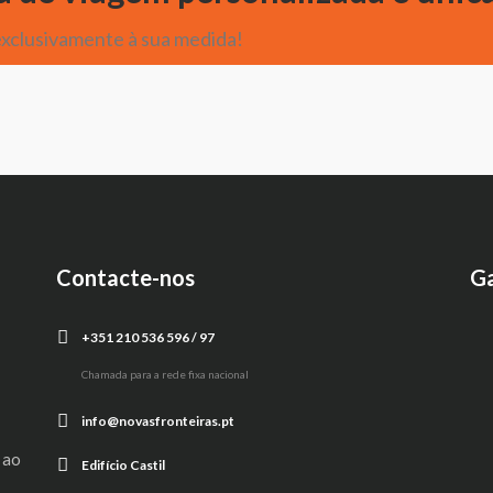
xclusivamente à sua medida!
Contacte-nos
Ga
+351 210 536 596 / 97
Chamada para a rede fixa nacional
info@novasfronteiras.pt
 ao
Edifício Castil