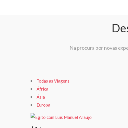
Des
Na procura por novas exper
Todas as Viagens
África
Ásia
Europa