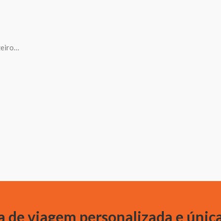
zeiro…
 de viagem personalizada e únic