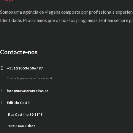
Somos uma agência de viagens composta por profissionais experient
Identidade. Procuramos que os nossos programas tenham sempre pres
Contacte-nos
+351 210 536 596 / 97
Chamada para a rede fixa nacional
info@novasfronteiras.pt
Edifício Castil
Rua Castilho 39 11º E
1250-068 Lisboa