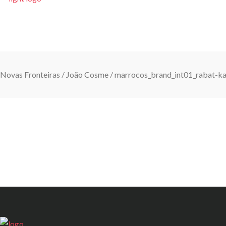
INÍCIO
VIAGENS COM E
Novas Fronteiras
/
João Cosme
/
marrocos_brand_int01_rabat-k