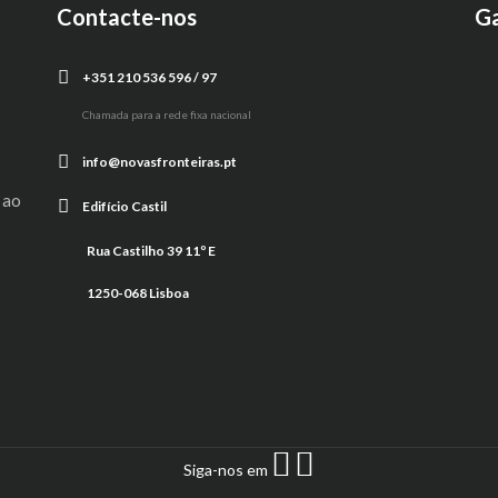
Contacte-nos
Ga
+351 210 536 596 / 97
Chamada para a rede fixa nacional
info@novasfronteiras.pt
 ao
Edifício Castil
Rua Castilho 39 11º E
1250-068 Lisboa
Siga-nos em