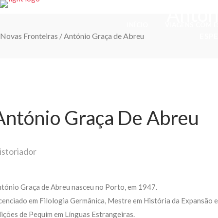
Antón
INÍCIO
VIAGENS COM E
Novas Fronteiras
/
António Graça de Abreu
ESP
António Graça De Abreu
istoriador
tónio Graça de Abreu nasceu no Porto, em 1947.
cenciado em Filologia Germânica, Mestre em História da Expansão e
ições de Pequim em Línguas Estrangeiras.