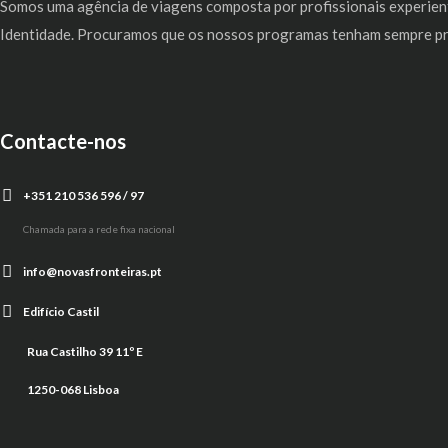
Somos uma agência de viagens composta por profissionais experient
Identidade. Procuramos que os nossos programas tenham sempre pres
Contacte-nos
+351 210 536 596 / 97
Chamada para a rede fixa nacional
info@novasfronteiras.pt
Edifício Castil
Rua Castilho 39 11º E
1250-068 Lisboa