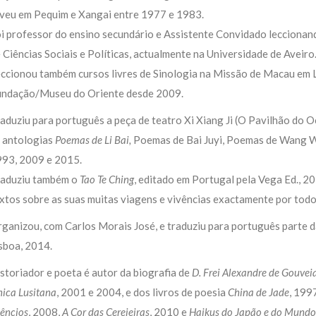
veu em Pequim e Xangai entre 1977 e 1983.
i professor do ensino secundário e Assistente Convidado leccionand
 Ciências Sociais e Políticas, actualmente na Universidade de Aveiro
ccionou também cursos livres de Sinologia na Missão de Macau em 
ndação/Museu do Oriente desde 2009.
aduziu para português a peça de teatro Xi Xiang Ji (O Pavilhão do 
 antologias
Poemas de Li Bai,
Poemas de Bai Juyi, Poemas de Wang 
93, 2009 e 2015.
raduziu também o
Tao Te Ching
, editado em Portugal pela Vega Ed., 2
xtos sobre as suas muitas viagens e vivências exactamente por todo
ganizou, com Carlos Morais José, e traduziu para português parte 
sboa, 2014.
storiador e poeta é autor da biografia de
D. Frei Alexandre de Gouveia
nica Lusitana
, 2001 e 2004, e dos livros de poesia
China de Jade
, 199
lêncios
, 2008,
A Cor das Cerejeiras
, 2010 e
Haikus do Japão e do Mundo